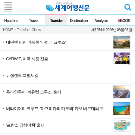
Headline
e
Headline
Travel
Transfer
Destination
Analysis
BOOK
전체
News
HOME
>
Transfer
>
Others
제1254호 2026년 08월 03 일
Commentary
Opinion
Focus
Marketing
내년엔 낭만 가득한 ‘타히티 크루즈’
ZoomIn
CARWIZ, 미국 시장 진출
Travel
뉴질랜드 특별세일
Transfer
온라인투어 ‘북유럽 크루즈’ 출시
Destination
버라이어티 크루즈, ‘아프리카의 다도해’ 카보 베르데의 호핑
투어
Analysis
‘프랑스 감성여행’ 출시