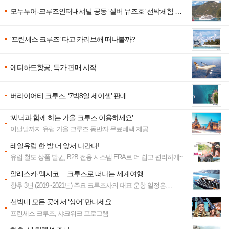
모두투어-크루즈인터내셔널 공동 ‘실버 뮤즈호’ 선박체험 행
사
‘프린세스 크루즈’ 타고 카리브해 떠나볼까?
에티하드항공, 특가 판매 시작
버라이어티 크루즈, ‘7박8일 세이셸’ 판매
‘씨닉과 함께 하는 가을 크루즈 이용하세요’
이달말까지 유럽 가을 크루즈 동반자 무료혜택 제공
레일유럽 한 발 더 앞서 나간다!
유럽 철도 상품 발권, B2B 전용 시스템 ERA로 더 쉽고 편리하게~
알래스카·멕시코… 크루즈로 떠나는 세계여행
향후 3년 (2019~2021년) 주요 크루즈사의 대표 운항 일정은…
선박내 모든 곳에서 ‘상어’ 만나세요
프린세스 크루즈, 샤크위크 프로그램