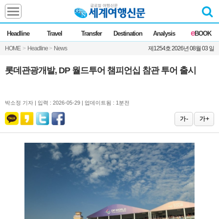
Headline
e
Headline
Travel
Transfer
Destination
Analysis
BOOK
전체
News
HOME
>
Headline
>
News
제1254호 2026년 08월 03 일
Commentary
Opinion
Focus
Marketing
롯데관광개발, DP 월드투어 챔피언십 참관 투어 출시
ZoomIn
Travel
박소정 기자 |
입력 : 2026-05-29 | 업데이트됨 : 1분전
가 -
가 +
Transfer
Destination
Analysis