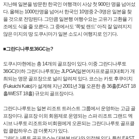
지난해 일본을 방문한 한국인 여행객이 사상 첫 900만 명을 넘어섰
다. 올해는 1000만명을 넘어서 한국인 10명중 2~3명은 일본을 찾
을 것으로 전망된다. 그만큼 일본행 여행수요는 고유가 고환율 기
조에도 식을 줄 모른다. 그 중에서도 ‘쪽빛 랜드’ 아직 잘 알려지지
않은 미지의 땅 도쿠시마가 일본 소도시 여행지로 인기다.
■그란디나루토36GC는?
도쿠시마현에는 총 14개의 골프장이 있다. 이중 그란디나루토
36GC(이하 그란디나루토)는 JLPGA(일본여자프로골프)대회가 개
최되는 명문 골프장으로 널리 알려져 있다. 코스는 카토 후쿠이치
(Fukuichi Kato)가 설계해 지난 2001년 3월 오픈한 총 36홀(EAST 18
홀/WEST 18홀) 규모의 골프장이다.
그란디나루토는 일본 리조트 트러스트 그룹에서 운영하는 고급 골
프장이다. 골프장 이외 회원제로 운영되는 스파 리조트 그랜드 엑
시브 나루토 리조트와 비회원에게 오픈되는 그란디나루토 골프클
럽 클럽하우스 겸 더롯지가 있다.
그란디나루토 골프코스는 대부분 바다와 인접해 있다. 특히 EAST