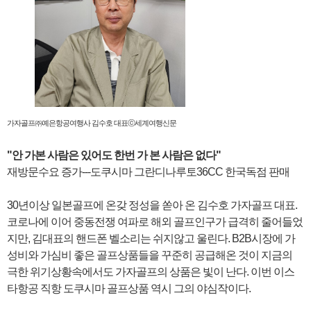
가자골프㈜예은항공여행사 김수호 대표ⓒ세계여행신문
"안 가본 사람은 있어도 한번 가 본 사람은 없다"
재방문수요 증가---도쿠시마 그란디나루토36CC 한국독점 판매
30년이상 일본골프에 온갖 정성을 쏟아 온 김수호 가자골프 대표.
코로나에 이어 중동전쟁 여파로 해외 골프인구가 급격히 줄어들었
지만, 김대표의 핸드폰 벨소리는 쉬지않고 울린다. B2B시장에 가
성비와 가심비 좋은 골프상품들을 꾸준히 공급해온 것이 지금의
극한 위기상황속에서도 가자골프의 상품은 빛이 난다. 이번 이스
타항공 직항 도쿠시마 골프상품 역시 그의 야심작이다.