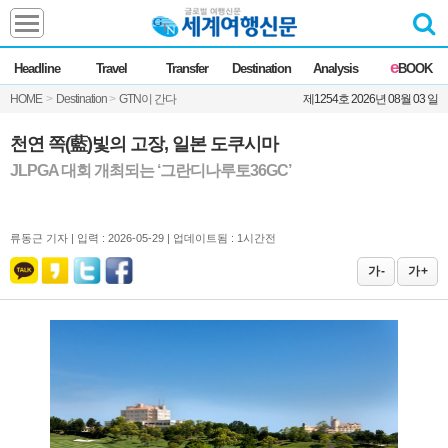
Headline
e
Headline
Travel
Transfer
Destination
Analysis
BOOK
전체
News
HOME
>
Destination
>
GTN이 간다
제1254호 2026년 08월 03 일
Commentary
Opinion
Focus
Marketing
천연 쪽(藍)빛의 고장, 일본 도쿠시마
ZoomIn
JLPGA 대회 개최되는 ‘그란디나루토36GC’
Travel
류동근 기자 |
입력 : 2026-05-29 | 업데이트됨 : 1시간전
Transfer
가 -
가 +
Destination
Analysis