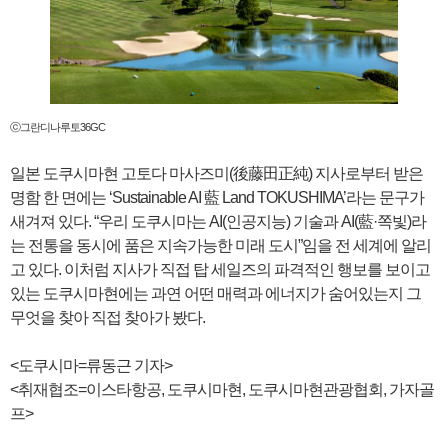
ⓒ그란디나루토36GC
일본 도쿠시마현 고토다 마사즈미(後藤田正純) 지사로부터 받은
명함 한 면에는 ‘Sustainable AI 藍 Land TOKUSHIMA’라는 문구가
새겨져 있다. “우리 도쿠시마는 AI(인공지능) 기술과 AI(藍·쪽빛)라
는 전통을 동시에 품은 지속가능한 미래 도시”임을 전 세계에 알리
고 있다. 이처럼 지사가 직접 탑 세일즈의 파격적인 행보를 보이고
있는 도쿠시마현에는 과연 어떤 매력과 에너지가 숨어있는지 그
무엇을 찾아 직접 찾아가 봤다.
<도쿠시마=류동근 기자>
<취재협조=이스타항공, 도쿠시마현, 도쿠시마현관광협회, 가자골
프>