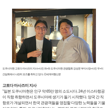
도쿠시마현 고토다 마사즈미 지사<사진 좌>와 도쿠시마현 관광협회 강성문 부이사장<사진 우>이
간담회에서 나란히 포즈를 취하고 있다. ⓒ세계여행신문
고토다 마사즈미 지사
"일본 도쿠시마현은 인구 약 65만 명의 소도시다. 24년 이스타항공
이 직항 취항하면서 도쿠시마에 생기가 돌기 시작했다. 양국 간 직
항로가 개설되면서 한국 관광객들을 영접할 다양한 노력들을 기울