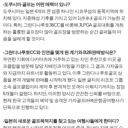
-도쿠시마 골프는 어떤 매력이 있나?
도쿠시마는 일본 4개의 큰 섬중 하나인 시코쿠섬의 동쪽지역에 위
치해 있다. 지중해성 기후를 가지고 있어 1년내내 골프가 가능한 곳
이다. 특히, 그란디나루토36CC를 비롯해 JLPGA 골프대회를 개최
하는 훌륭한 골프장이 많아 골프장을 방문하는 순간 골퍼들의 마
음을 설레게 할 것이다.
-그란디나루토CC와 인연을 맺게 된 계기와 B2B판매방식은?
우연한 기회에 다카마츠에 거주하고 있는 지인 추천으로 이곳 골
프클럽을 방문해 담당 지배인과 미팅을 가졌다. 그 결과, 가자골프
와 지금까지 파트너로 활동하고 있다. 이후 그란디나 루토골프 상
품을 본격 개발해 판매를 시작하게 됐다. 일본 굴지의 리조트 그룹
소속 골프클럽이라 계약 후 본격적인 모객이 이뤄지기까지는 장장
6개월이 걸렸다. 하지만, 이러한 양사간 끈끈한 신뢰를 바탕으로,
현재 한국 고객들의 예약 및 송객은 가자골프㈜예은항공여행사가
단독으로 진행하고 있다.
-일본의 새로운 골프목적지를 찾고 있는 여행사들에게 한마디?
현재 해외골프 시장은 중동전쟁 여파로 중국, 동남아 지역 골프 수