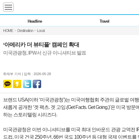
Headline
Headline
Travel
전체
News
HOME
>
Destination
>
Local
Commentary
Opinion
Focus
Marketing
‘아메리카 더 뷰티풀’ 캠페인 확대
ZoomIn
미국관광청, IPW서 신규 이니셔티브 발표
Travel
취재부 기자 |
입력 : 2026-05-28
Transfer
브랜드 USA(이하 ‘미국관광청’)는 미국여행협회 주관의 글로벌 여행 박람회
Destination
새롭게 공개한 ‘겟 팩츠. 겟 고잉.(Get Facts. Get Going.)’은
하는 스토리텔링 시리즈다.
Analysis
미국관광청은 이번 이니셔티브를 미국 최대 인바운드 관광 교역전 IPW와
드컵, 미국 건국 250주년, 66번 국도 100주년 등 대형 국제 이