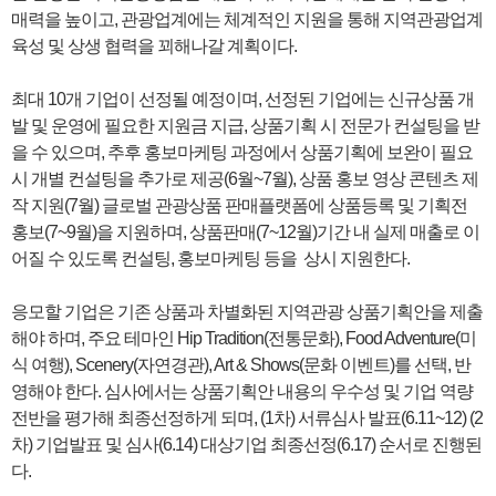
매력을 높이고, 관광업계에는 체계적인 지원을 통해 지역관광업계
육성 및 상생 협력을 꾀해나갈 계획이다.
최대 10개 기업이 선정될 예정이며, 선정된 기업에는 신규상품 개
발 및 운영에 필요한 지원금 지급, 상품기획 시 전문가 컨설팅을 받
을 수 있으며, 추후 홍보마케팅 과정에서 상품기획에 보완이 필요
시 개별 컨설팅을 추가로 제공(6월~7월), 상품 홍보 영상 콘텐츠 제
작 지원(7월) 글로벌 관광상품 판매플랫폼에 상품등록 및 기획전
홍보(7~9월)을 지원하며, 상품판매(7~12월)기간 내 실제 매출로 이
어질 수 있도록 컨설팅, 홍보마케팅 등을 상시 지원한다.
응모할 기업은 기존 상품과 차별화된 지역관광 상품기획안을 제출
해야 하며, 주요 테마인 Hip Tradition(전통문화), Food Adventure(미
식 여행), Scenery(자연경관), Art & Shows(문화 이벤트)를 선택, 반
영해야 한다. 심사에서는 상품기획안 내용의 우수성 및 기업 역량
전반을 평가해 최종선정하게 되며, (1차) 서류심사 발표(6.11~12) (2
차) 기업발표 및 심사(6.14) 대상기업 최종선정(6.17) 순서로 진행된
다.