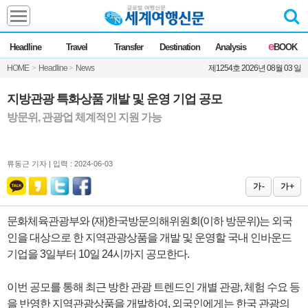
Headline
e
Headline
Travel
Transfer
Destination
Analysis
BOOK
전체
News
HOME
>
Headline
>
News
제1254호 2026년 08월 03 일
Commentary
Opinion
Focus
Marketing
지방관광 특화상품 개발 및 운영 기업 공모
ZoomIn
방문위, 관광업 체계적인 지원 가능
Travel
류동근 기자 |
입력 : 2024-06-03
Transfer
가 -
가 +
문화체육관광부와 (재)한국방문의해위원회(이하 방문위)는 외국
Destination
인을 대상으로 한 지역관광상품을 개발 및 운영할 국내 인바운드
기업을 3일부터 10일 24시까지 공모한다.
Analysis
이번 공모를 통해 최근 방한 관광 트렌드인 개별 관광, 체험 수요 등
을 반영한 지역관광상품을 개발하여, 외국인에게는 한국 관광의